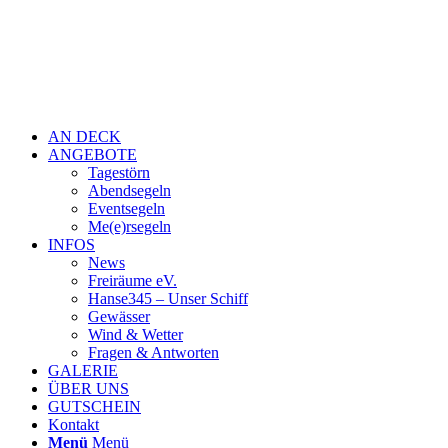
AN DECK
ANGEBOTE
Tagestörn
Abendsegeln
Eventsegeln
Me(e)rsegeln
INFOS
News
Freiräume eV.
Hanse345 – Unser Schiff
Gewässer
Wind & Wetter
Fragen & Antworten
GALERIE
ÜBER UNS
GUTSCHEIN
Kontakt
Menü
Menü